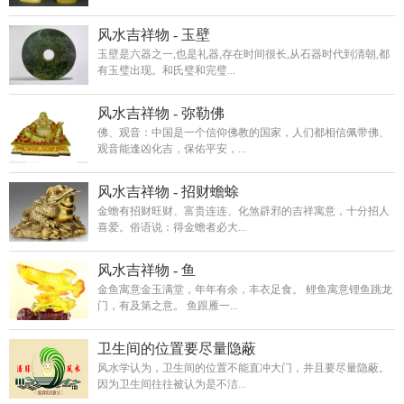
风水吉祥物 - 玉壁
玉壁是六器之一,也是礼器,存在时间很长,从石器时代到清朝,都
有玉璧出现。和氏璧和完璧...
风水吉祥物 - 弥勒佛
佛、观音：中国是一个信仰佛教的国家，人们都相信佩带佛、
观音能逢凶化吉，保佑平安，...
风水吉祥物 - 招财蟾蜍
金蟾有招财旺财、富贵连连、化煞辟邪的吉祥寓意，十分招人
喜爱。俗语说：得金蟾者必大...
风水吉祥物 - 鱼
金鱼寓意金玉满堂，年年有余，丰衣足食。 鲤鱼寓意锂鱼跳龙
门，有及第之意。 鱼跟雁一...
卫生间的位置要尽量隐蔽
风水学认为，卫生间的位置不能直冲大门，并且要尽量隐蔽。
因为卫生间往往被认为是不洁...