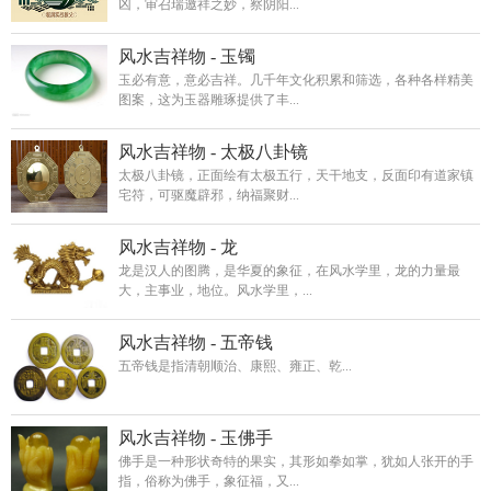
凶，审召瑞邀祥之妙，察阴阳...
风水吉祥物 - 玉镯
玉必有意，意必吉祥。几千年文化积累和筛选，各种各样精美
图案，这为玉器雕琢提供了丰...
风水吉祥物 - 太极八卦镜
太极八卦镜，正面绘有太极五行，天干地支，反面印有道家镇
宅符，可驱魔辟邪，纳福聚财...
风水吉祥物 - 龙
龙是汉人的图腾，是华夏的象征，在风水学里，龙的力量最
大，主事业，地位。风水学里，...
风水吉祥物 - 五帝钱
五帝钱是指清朝顺治、康熙、雍正、乾...
风水吉祥物 - 玉佛手
佛手是一种形状奇特的果实，其形如拳如掌，犹如人张开的手
指，俗称为佛手，象征福，又...