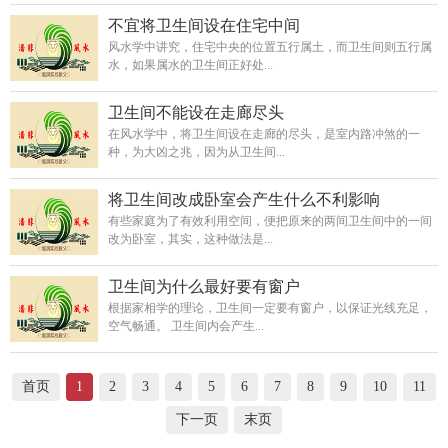
不宜将卫生间设在住宅中间
风水学中讲究，住宅中央的位置五行属土，而卫生间则五行属
水，如果属水的卫生间正好处...
卫生间不能设在走廊尽头
在风水学中，将卫生间设在走廊的尽头，是室内路冲煞的一
种，为大凶之兆，因为从卫生间...
将卫生间改成卧室会产生什么不利影响
有些家庭为了有效利用空间，便把原来的两间卫生间中的一间
改为卧室，其实，这种做法是...
卫生间为什么最好要有窗户
根据家相学的理论，卫生间一定要有窗户，以保证光线充足，
空气畅通。 卫生间内会产生...
首页
1
2
3
4
5
6
7
8
9
10
11
下一页
末页