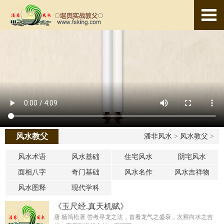
风水教父
潘非风水
>
风水教父
>
风水术语
风水基础
住宅风水
阴宅风水
面相八字
奇门基础
风水名作
风水吉祥物
风水图释
现代学科
《玉尺经.真天机赋》
唐 杨筠松著 尝考寻龙之法，首看龙气之盛衰，次察向水之吉